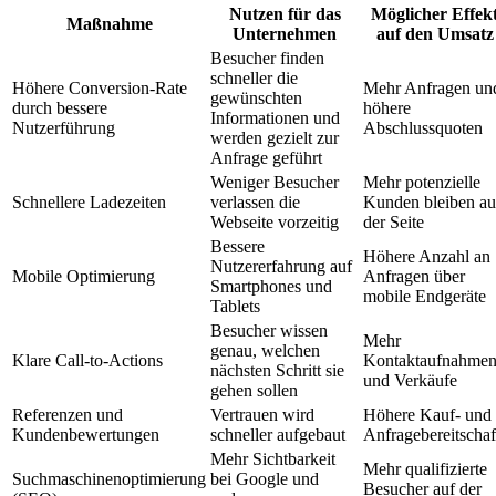
Nutzen für das
Möglicher Effek
Maßnahme
Unternehmen
auf den Umsatz
Besucher finden
schneller die
Höhere Conversion-Rate
Mehr Anfragen un
gewünschten
durch bessere
höhere
Informationen und
Nutzerführung
Abschlussquoten
werden gezielt zur
Anfrage geführt
Weniger Besucher
Mehr potenzielle
Schnellere Ladezeiten
verlassen die
Kunden bleiben au
Webseite vorzeitig
der Seite
Bessere
Höhere Anzahl an
Nutzererfahrung auf
Mobile Optimierung
Anfragen über
Smartphones und
mobile Endgeräte
Tablets
Besucher wissen
Mehr
genau, welchen
Klare Call-to-Actions
Kontaktaufnahme
nächsten Schritt sie
und Verkäufe
gehen sollen
Referenzen und
Vertrauen wird
Höhere Kauf- und
Kundenbewertungen
schneller aufgebaut
Anfragebereitschaf
Mehr Sichtbarkeit
Mehr qualifizierte
Suchmaschinenoptimierung
bei Google und
Besucher auf der